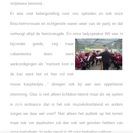
striptease bestond…
Er was veel belangstelling voor ons optreden en ook onze
Beschermvrouwe en echtgenote waren weer van de partij en dat
verhoogt altijd de feestvreugde. En onze ladyspeaker Wil wa
s in
bijzonder goede, zeg maar
cabareteske doen, want
aankondigingen als “mensen kom in
de kas want het zit hier vol met
mooie kasplantjes…” droegen ook bij aan een opperbeste
stemming.
Glas is niet alleen lichtdoor-latend maar als wij spelen
in zo’n ambiance dan is het ook muziekdo
orl
atend en anders
zorgen we daar wel voor!! Niet alleen het publiek op het terrein
maar ook ver daarbuiten zal dan ook wel genoten hebben van
onze melodieën. In ieder geval is dit voor herhaling vatbaar.