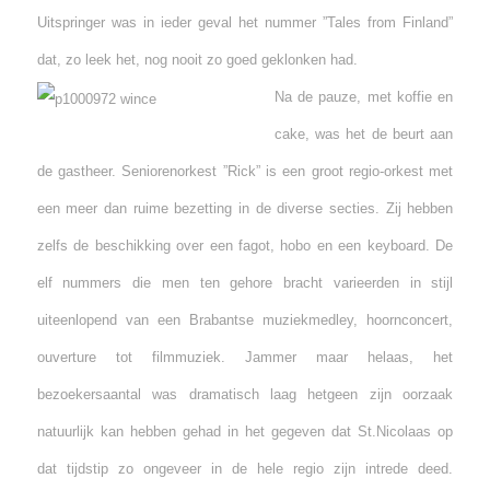
Uitspringer was in ieder geval het nummer ”Tales from Finland”
dat, zo leek het, nog nooit zo goed geklonken had.
Na de pauze, met koffie en
cake, was het de beurt aan
de gastheer. Seniorenorkest ”Rick” is een groot regio-orkest met
een meer dan ruime bezetting in de diverse secties. Zij hebben
zelfs de beschikking over een fagot, hobo en een keyboard. De
elf nummers die men ten gehore bracht varieerden in stijl
uiteenlopend van een Brabantse muziekmedley, hoornconcert,
ouverture tot filmmuziek. Jammer maar helaas, het
bezoekersaantal was dramatisch laag hetgeen zijn oorzaak
natuurlijk kan hebben gehad in het gegeven dat St.Nicolaas op
dat tijdstip zo ongeveer in de hele regio zijn intrede deed.