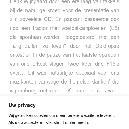
Henk Wijngaard door een erehaag van fakkels
bij de naburige kroeg voor de presentatie van
zijn zoveelste CD. En passant passeerde ook
nog een tractor met voetbalkampioenen (E5)
die spontaan werden “toegetoeterd” met een
“lang zullen ze leven” door het Geldropse
orkest en in de pauze van het laatste optreden
van ons orkest vlogen twee keer drie F16’s
over… Dit was natuurlijke speciaal voor ons
muzikanten vanwege de ‘hemelse klanken’ die
wij omhoog toeterden… Kortom, het was weer
kei gezellig, gaaf en cool. Kijk even in de foto-
Uw privacy
albums voor een indruk van de middag.
Wij gebruiken cookies om u een betere website te leveren.
Als u op accepteren klikt stemt u hiermee in.