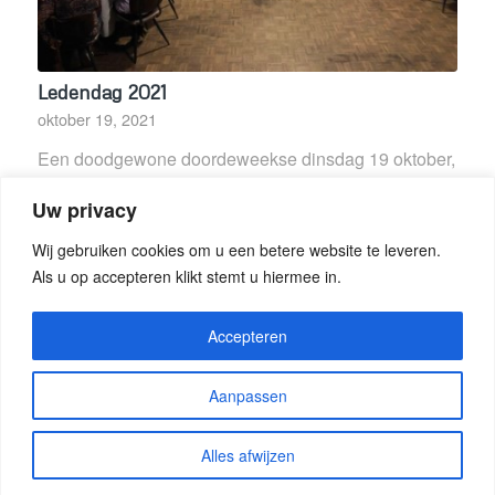
Ledendag 2021
oktober 19, 2021
Een doodgewone doordeweekse dinsdag 19 oktober,
’s morgens…
Uw privacy
Wij gebruiken cookies om u een betere website te leveren.
Als u op accepteren klikt stemt u hiermee in.
«
‹
2
3
5
6
4
Pagina 4 van 28
›
»
Accepteren
Aanpassen
© Copyright - Seniorenorkest Groot Someren
Alles afwijzen
Privacy Statement
Repertoire-1