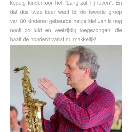
koppig kinderkoor het “Lang zal hij leven”. En
dat dus twee keer want bij de tweede groep
van 80 kinderen gebeurde hetzelfde! Jan is nog
nooit zo luid en veelzijdig toegezongen: die
haalt de honderd vanaf nu makkelijk!