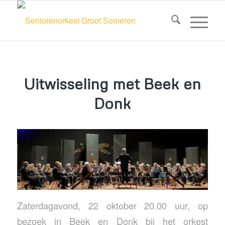
Uitwisseling met Beek en
Donk
Zaterdagavond, 22 oktober 20.00 uur, op
bezoek in Beek en Donk bij het orkest