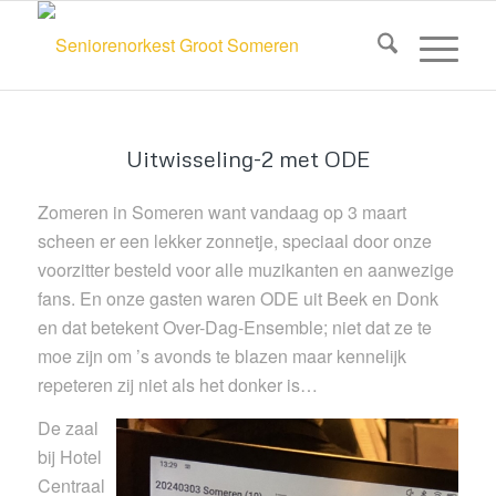
Uitwisseling-2 met ODE
Zomeren in Someren want vandaag op 3 maart
scheen er een lekker zonnetje, speciaal door onze
voorzitter besteld voor alle muzikanten en aanwezige
fans. En onze gasten waren ODE uit Beek en Donk
en dat betekent Over-Dag-Ensemble; niet dat ze te
moe zijn om ’s avonds te blazen maar kennelijk
repeteren zij niet als het donker is…
De zaal
bij Hotel
Centraal