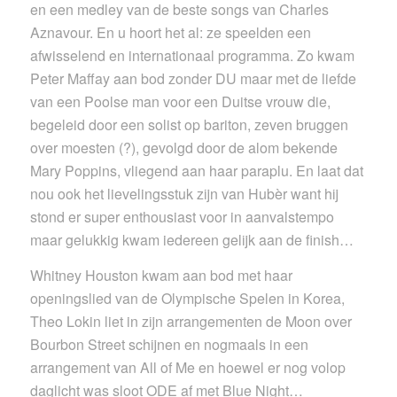
en een medley van de beste songs van Charles
Aznavour. En u hoort het al: ze speelden een
afwisselend en internationaal programma. Zo kwam
Peter Maffay aan bod zonder DU maar met de liefde
van een Poolse man voor een Duitse vrouw die,
begeleid door een solist op bariton, zeven bruggen
over moesten (?), gevolgd door de alom bekende
Mary Poppins, vliegend aan haar paraplu. En laat dat
nou ook het lievelingsstuk zijn van Hubèr want hij
stond er super enthousiast voor in aanvalstempo
maar gelukkig kwam iedereen gelijk aan de finish…
Whitney Houston kwam aan bod met haar
openingslied van de Olympische Spelen in Korea,
Theo Lokin liet in zijn arrangementen de Moon over
Bourbon Street schijnen en nogmaals in een
arrangement van All of Me en hoewel er nog volop
daglicht was sloot ODE af met Blue Night…