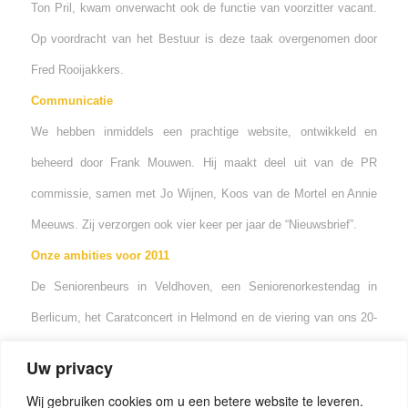
Ton Pril, kwam onverwacht ook de functie van voorzitter vacant.
Op voordracht van het Bestuur is deze taak overgenomen door
Fred Rooijakkers.
Communicatie
We hebben inmiddels een prachtige website, ontwikkeld en
beheerd door Frank Mouwen. Hij maakt deel uit van de PR
commissie, samen met Jo Wijnen, Koos van de Mortel en Annie
Meeuws. Zij verzorgen ook vier keer per jaar de “Nieuwsbrief”.
Onze ambities voor 2011
De Seniorenbeurs in Veldhoven, een Seniorenorkestendag in
Berlicum, het Caratconcert in Helmond en de viering van ons 20-
jarig jubileum in het najaar. Een enthousiaste Activiteiten-
Uw privacy
commissie zal hier invulling aan gaan geven.
Wij gebruiken cookies om u een betere website te leveren.