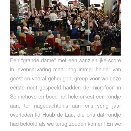
Een “grande dame” met een aanzienlijke score
in levenservaring maar nog immer helder van
geest en vooral geheugen, greep voor we onze
eerste noot gespeeld hadden de microfoon in
Sonnehove en bood het hele orkest een rondje
aan, ter nagedachtenis aan ons vorig jaar
overleden lid Huub de Lau, die ons dat rondje
had beloofd als we terug zouden komen! En we