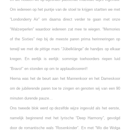
Om iedereen op het puntje van de stoel te krijgen startten we met
“Londonderry Air” om daarna direct verder te gaan met onze
“Walzerperlen” waardoor iedereen zat mee te wiegen. “Memories
of the Sixties” riep bij de meeste paren prima herinneringen op
terwijl we met de pittige mars “Jübelklänge” de handjes op elkaar
kregen. En eerlijk is eerlijk: sommige toehoorders riepen luid
“Bravo!” en stonden op om te applaudisseren!!
Hierna was het de beurt aan het Mannenkoor en het Dameskoor
om de jubilerende paren toe te zingen en genoten wij van een 90
minuten durende pauze…
Ons tweede blok werd op dezelfde wijze ingevuld als het eerste,
namelijk beginnend met het lyrische “Deep Harmony”, gevolgd
door de romantische wals “Rosenkinder”. En met “Wo die Wolga