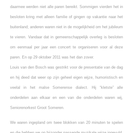
daarmee werden niet alle paren bereikt. Sommigen vierden het in
besloten kring met alleen familie of gingen op vakantie naar het
buitenland; anderen waren niet in de mogelijkheid om het jubileum
te vieren. Vandaar dat in gemeenschappelijk overleg is besloten
om eenmaal per jaar een concert te organiseren voor al deze
paren. En op 29 oktober 2011 was het dan zover.
Louis van den Bosch was gestrikt voor de presentatie van de dag
en hij deed dat weer op zijn geheel eigen wijze, humoristisch en
veelal in het malse Somerense dialect. Hij “kletste” alle
onderdelen aan elkaar en een van die onderdelen waren wij,
Seniorenorkest Groot Someren.
We waren ingepland om twee blokken van 20 minuten te spelen
en die hebben we op bijzonder passende muzikale wijze ingevuld.