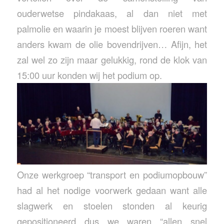
ouderwetse pindakaas, al dan niet met
palmolie en waarin je moest blijven roeren want
anders kwam de olie bovendrijven… Afijn, het
zal wel zo zijn maar gelukkig, rond de klok van
15:00 uur konden wij het podium op.
Onze werkgroep “transport en podiumopbouw”
had al het nodige voorwerk gedaan want alle
slagwerk en stoelen stonden al keurig
gepositioneerd dus we waren “allen snel