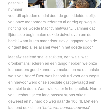
geschikt
nummer
voor dit optreden omdat door de gemiddelde leeftijd
van onze toehoorders iedereen al aardig op weg is
richting “de Goede Macht”, nietwaar… Jammer dat
tijdens de beginmaten ook de duivel even om de
hoek kwam kijken maar door stevig ingrijpen van de
dirigent liep alles al snel weer in het goede spoor.
Met afwisselend snelle stukken, een wals, wat
dronkemansliederen en een tango hebben we onze
toehoorders goed kunnen vermaken en na de laatste
wals van André Rieu was het ook tijd voor een toegift
en hiervoor werd onze speciale gast gevraagd een
voorstel te doen. Want wie zat er in het publiek: Harrie
van Lieshout, jaren lang bassist bij ons orkest
geweest en nu hard op weg naar de 100 (!). Met een
lachend gezicht en “
het is wel genoeg geweest
”