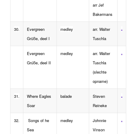
arr Jef
Bakermans
30.
Evergreen
medley
arr. Walter
Grüße, deel I
Tuschla
Evergreen
medley
arr. Walter
Grúße, deel II
Tuschla
(slechte
opname)
31.
Where Eagles
balade
Steven
Soar
Reineke
32.
Songs of he
medley
Johnnie
Sea
Vinson