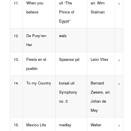
11.
When you
uit “The
arr. Wim
believe
Prince of
Stalman
Egypt”
12.
De Purp’ren
wals
Hei
13.
Fiesta en el
Spaanse pd
Leon Vliex
pueblo
14.
To my Country
koraal uit
Bernard
Symphony
Zweers, arr.
no. 3
Johan de
Mey
15.
Mexico Life
medley
Walter