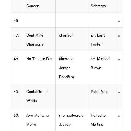
Concert
Sebregts
46.
47.
Cent Mille
chanson
arr. Larry
Chansons
Foster
48.
No Time te Die
filmsong
arr. Michael
James
Brown
Bondfilm
49.
Cantabile for
Robe Ares
Winds
50.
Ave Maria no
(trompetversie
Herivelto
Morro
J.Last)
Martins,