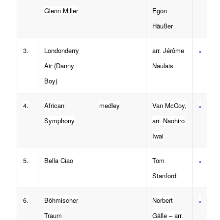
Glenn Miller
Egon
Häußer
3.
Londonderry
arr. Jérôme
Air (Danny
Naulais
Boy)
4.
African
medley
Van McCoy,
Symphony
arr. Naohiro
Iwai
5.
Bella Ciao
Tom
Stanford
6.
Böhmischer
Norbert
Traum
Gälle – arr.