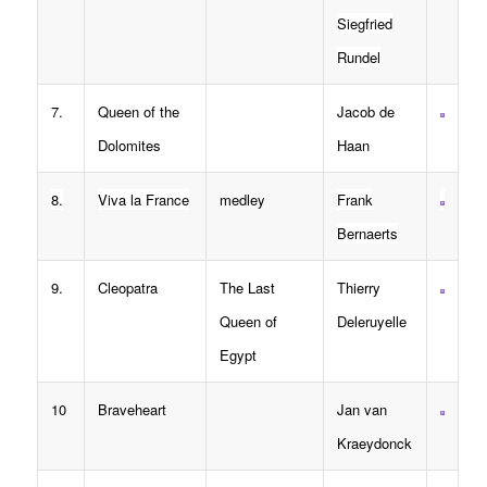
Siegfried
Rundel
7.
Queen of the
Jacob de
Dolomites
Haan
8.
Viva la France
medley
Frank
Bernaerts
9.
Cleopatra
The Last
Thierry
Queen of
Deleruyelle
Egypt
10
Braveheart
Jan van
Kraeydonck