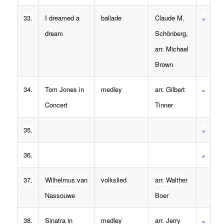
33.
I dreamed a
ballade
Claude M.
dream
Schönberg,
arr. Michael
Brown
34.
Tom Jones in
medley
arr. Gilbert
Concert
Tinner
35.
36.
37.
Wilhelmus van
volkslied
arr. Walther
Nassouwe
Boer
38.
Sinatra in
medley
arr. Jerry