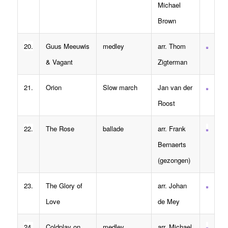
Michael
Brown
20.
Guus Meeuwis
medley
arr. Thom
& Vagant
Zigterman
21.
Orion
Slow march
Jan van der
Roost
22.
The Rose
ballade
arr. Frank
Bernaerts
(gezongen)
23.
The Glory of
arr. Johan
Love
de Mey
24.
Coldplay on
medley
arr. Michael