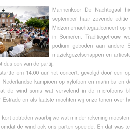
Mannenkoor De Nachtegaal hi
september haar zevende editie
Midzomernachtegaalconcert op h
in Someren. Traditiegetrouw w
podium geboden aan andere S
muziekgezelschappen en artiest
t dus ook van de partij.
tartte om 14.00 uur het concert, gevolgd door een o
is Nederlandse kampioen op xylofoon en marimba en d
at de wind soms wat vervelend in de microfoons bl
 Estrade en als laatste mochten wij onze tonen over h
 kort optreden waarbij we wat minder rekening moesten
, omdat de wind ook ons parten speelde. En dat was t