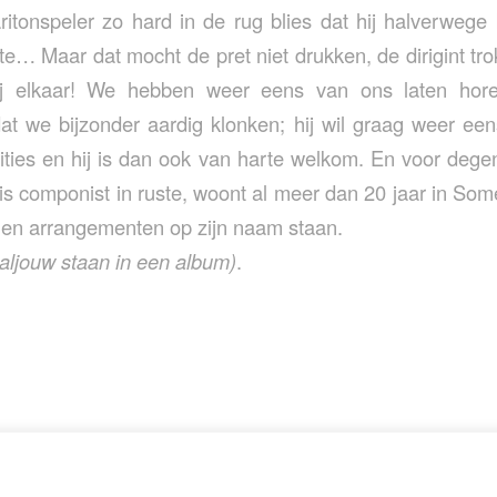
itonspeler zo hard in de rug blies dat hij halverwege b
tte… Maar dat mocht de pret niet drukken, de dirigint tr
j elkaar! We hebben weer eens van ons laten hor
at we bijzonder aardig klonken; hij wil graag weer ee
tities en hij is dan ook van harte welkom. En voor dege
 is componist in ruste, woont al meer dan 20 jaar in Som
 en arrangementen op zijn naam staan.
aljouw staan in een album)
.