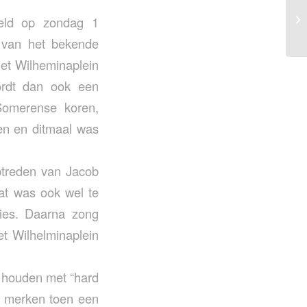
eld op zondag 1
 van het bekende
et Wilheminaplein
ordt dan ook een
omerense koren,
en en ditmaal was
ptreden van Jacob
at was ook wel te
ies. Daarna zong
et Wilhelminaplein
 houden met “hard
e merken toen een