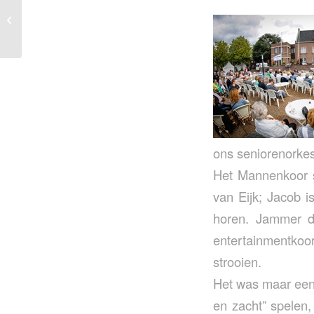
Muziektuin concert
Beek en Donk
ons seniorenorkes
Het Mannenkoor s
van Eijk; Jacob 
horen. Jammer d
entertainmentkoor
strooien.
Het was maar een
en zacht” spelen