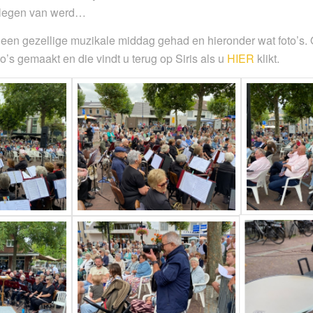
erlegen van werd…
en gezellige muzikale middag gehad en hieronder wat foto’s. 
o’s gemaakt en die vindt u terug op Siris als u
HIER
klikt.