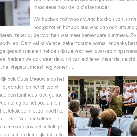
maar eens naar de foto’s hieronder.
We hebben zelf twee stevige blokken van 20 m
neergezet en het applaus was dan ook uitbundig:
rderen, zeker bij de voor hen wat meer herkenbare nummers. Z
y’ en ‘Carnival of Venice’ zeker “douze points” ondanks het fe
ge gedacht moeten hebben dat ze voor een overstroming moes
bès’ hadden we ook weer de wind van achteren maar dat mocht a
nt het klapstuk moest nog komen…
ijk ook Guus Meeuwis op het
et dondert en het bliksemt’
 had een lumineus idee gehad
leden terug op het podium om
het tekstueel niet zo moeilijke
 la… etc.” Nou, niet alleen de
 mee maar ook het voltallige
 zo luid en duidelijk dat zelfs