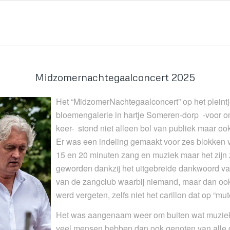
Midzomernachtegaalconcert 2025
Het “MidzomerNachtegaalconcert” op het pleintj
bloemengalerie in hartje Someren-dorp -voor o
keer- stond niet alleen bol van publiek maar oo
Er was een indeling gemaakt voor zes blokken 
15 en 20 minuten zang en muziek maar het zijn
geworden dankzij het uitgebreide dankwoord van
van de zangclub waarbij niemand, maar dan oo
werd vergeten, zelfs niet het carillon dat op “m
Het was aangenaam weer om buiten wat muzie
veel mensen hebben dan ook genoten van alle o