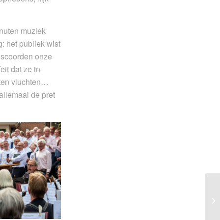
inuten muziek
 het publiek wist
o scoorden onze
it dat ze in
ten vluchten…
llemaal de pret