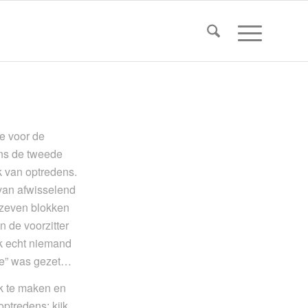
e voor de
ns de tweede
k van optredens.
van afwisselend
 zeven blokken
 de voorzitter
k echt niemand
ute” was gezet…
k te maken en
ptredens; kijk