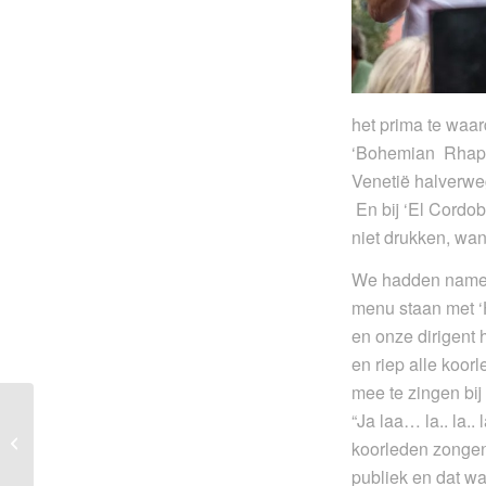
het prima te waa
‘Bohemian Rhapsod
Venetië halverwe
En bij ‘El Cordo
niet drukken, wa
We hadden namel
menu staan met ‘H
en onze dirigent
en riep alle koor
mee te zingen bij 
“Ja laa… la.. la..
Ledendag 2025
koorleden zongen
publiek en dat was