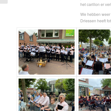
het carillon er v
We hebben weer e
Driessen heeft fot