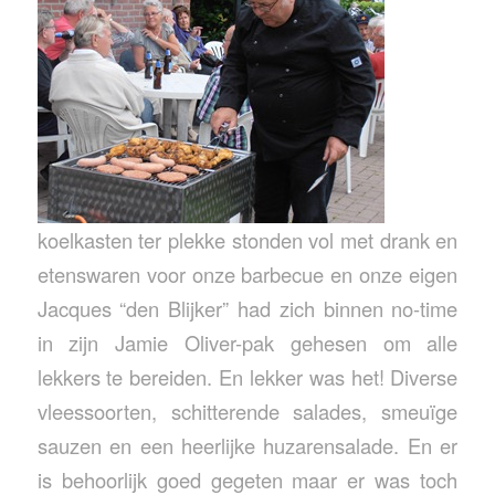
koelkasten ter plekke stonden vol met drank en
etenswaren voor onze barbecue en onze eigen
Jacques “den Blijker” had zich binnen no-time
in zijn Jamie Oliver-pak gehesen om alle
lekkers te bereiden. En lekker was het! Diverse
vleessoorten, schitterende salades, smeuïge
sauzen en een heerlijke huzarensalade. En er
is behoorlijk goed gegeten maar er was toch