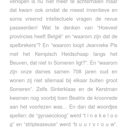
verlopen is nu niet meer te achterhalen maar
dat kwam ook omdat de meest inventieve en
soms vreemd intellectuele vragen de revue
passeerden! Wat te denken van “Hoeveel
provincies heeft België” en “waarom zijn dat de
spelbrekers”? En “waarom loopt Jeanneke Pis
met het Kempisch Heidschaap langs het
Beuven, dat niet in Someren ligt?”. En “waarom
zijn onze dames samen 708 jaren oud en
wonen zij niet allemaal bij elkaar buiten groot
Someren”. Zelfs Sinterklaas en de Kerstman
kwamen nog voorbij toen Beatrix de kroonrede
aan het voorlezen was… En dan dat woordjes
spellen: de “gynaecoloog” werd “t i n e k e l o o
g” en “stripteaseuse” werd “b u u r v r o u w”.