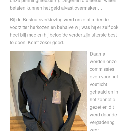
onze penningmeester(!). Degenen die eerder willen
betalen kunnen het geld alvast overmaken…
Bij de Bestuursverkiezing werd onze aftredende
voorzitter herkozen en behalve wij was hij er zelf ook
heel blij mee en hij beloofde verder zijn uiterste best
te doen. Komt zeker goed.
Daarna
werden onze
commissies
even voor het
voetlicht
gehaald en in
het zonnetje
gezet en dit
werd door de
vergadering
zeer