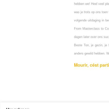
hebben we! Heel veel pl
was je trots op ons toe
volgende uitdaging in b
From Masterclass to Con
dagen later over ons succ
Beste Ton, je gezin, je 
anders gewild hebben. Wij
Mourir, cést part