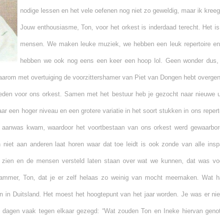
nodige lessen en het vele oefenen nog niet zo geweldig, maar ik kreeg e
Jouw enthousiasme, Ton, voor het orkest is inderdaad terecht. Het i
mensen. We maken leuke muziek, we hebben een leuk repertoire en n
hebben we ook nog eens een keer een hoop lol. Geen wonder dus, da
 daarom met overtuiging de voorzittershamer van Piet van Dongen hebt overg
eden voor ons orkest. Samen met het bestuur heb je gezocht naar nieuwe 
aar een hoger niveau en een grotere variatie in het soort stukken in ons reper
e aanwas kwam, waardoor het voortbestaan van ons orkest werd gewaarbor
n niet aan anderen laat horen waar dat toe leidt is ook zonde van alle ins
en zien en de mensen versteld laten staan over wat we kunnen, dat was vo
 jammer, Ton, dat je er zelf helaas zo weinig van mocht meemaken. Wat h
n in Duitsland. Het moest het hoogtepunt van het jaar worden. Je was er niet bi
 dagen vaak tegen elkaar gezegd: “Wat zouden Ton en Ineke hiervan geno