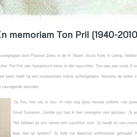
In memoriam Ton Pril (1940-2010
, voorgegaan door Pastoor Zwirs in de H. Naam Jezus Kerk in Lierop, hebben
ter Ton Pril, een fantastisch mens in alle opzichten. Ton was pas sinds 6 m
ee jaren heeft hij een onuitwisbare indruk achtergelaten. Namens de leden 
de navolgende woorden:
“Ja Ton, hier sta ik nou. In mijn nog bijna nieuwe uniform van jouw
Groot Someren. Zonder jou had ik hier overigens niet gestaan. Jij w
“Wij hebben bij ons orkest een saxofoon over. Jij houdt zo van mu
daar niet op spelen?” Jij hebt me daarvoor enthousiast gemaakt. N