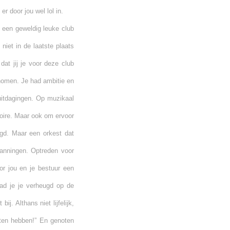
r door jou wel lol in.
s een geweldig leuke club
iet in de laatste plaats
t jij je voor deze club
enomen.
Je had ambitie en
uitdagingen. Op muzikaal
toire. Maar ook om ervoor
gd. Maar een orkest dat
panningen. Optreden voor
or jou en je bestuur een
ad je je verheugd op de
j. Althans niet lijfelijk,
ten hebben!” En genoten