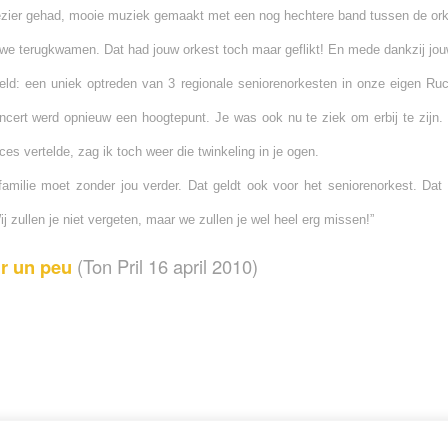
ezier gehad, mooie muziek gemaakt met een nog hechtere band tussen de ork
n we terugkwamen. Dat had jouw orkest toch maar geflikt! En mede dankzij j
eeld: een uniek optreden van 3 regionale seniorenorkesten in onze eigen Ru
cert werd opnieuw een hoogtepunt. Je was ook nu te ziek om erbij te zijn. 
es vertelde, zag ik toch weer die twinkeling in je ogen.
familie moet zonder jou verder. Dat geldt ook voor het seniorenorkest. Dat 
 zullen je niet vergeten, maar we zullen je wel heel erg missen!”
ir un peu
(Ton Pril 16 april 2010)