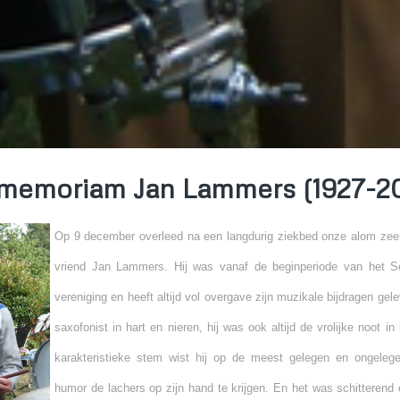
memoriam Jan Lammers (1927-2
Op 9 december overleed na een langdurig ziekbed onze alom zee
vriend Jan Lammers. Hij was vanaf de beginperiode van het Se
vereniging en heeft altijd vol overgave zijn muzikale bijdragen gel
saxofonist in hart en nieren, hij was ook altijd de vrolijke noot i
karakteristieke stem wist hij op de meest gelegen en ongele
humor de lachers op zijn hand te krijgen. En het was schitterend 