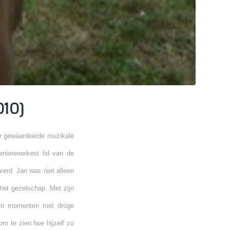
010)
r gewaardeerde muzikale
niorenorkest lid van de
everd. Jan was niet alleen
n het gezelschap. Met zijn
gen momenten met droge
om te zien hoe hijzelf zo