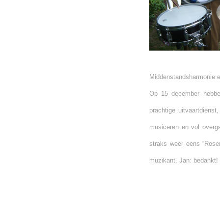
Middenstandsharmonie en
Op 15 december hebben
prachtige uitvaartdiens
musiceren en vol overg
straks weer eens “Rose
muzikant. Jan: bedankt!