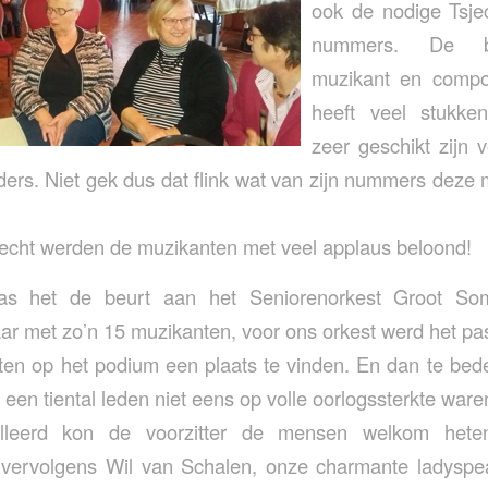
ook de nodige Tsje
nummers. De b
muzikant en compo
heeft veel stukke
zeer geschikt zijn v
ers. Niet gek dus dat flink wat van zijn nummers deze
recht werden de muzikanten met veel applaus beloond!
s het de beurt aan het Seniorenorkest Groot So
ar met zo’n 15 muzikanten, voor ons orkest werd het p
ten op het podium een plaats te vinden. En dan te bed
een tiental leden niet eens op volle oorlogssterkte ware
alleerd kon de voorzitter de mensen welkom hete
 vervolgens Wil van Schalen, onze charmante ladyspe