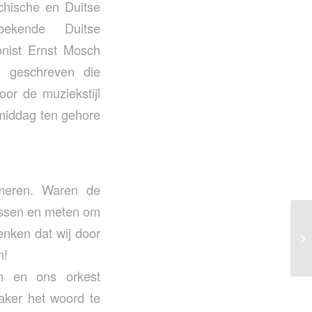
chische en Duitse
ekende Duitse
nist Ernst Mosch
n geschreven die
oor de muziekstijl
 middag ten gehore
meren. Waren de
assen en meten om
enken dat wij door
n!
n en ons orkest
aker het woord te