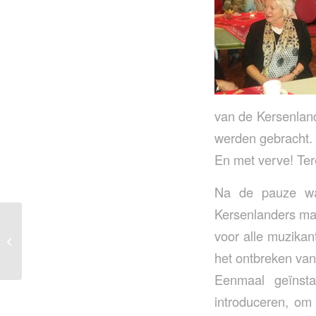
van de Kersenland
werden gebracht.
En met verve! Te
Na de pauze wa
Kersenlanders ma
voor alle muzikan
Nieuwjaarsreceptie
2018
het ontbreken van 
Eenmaal geïnst
introduceren, om