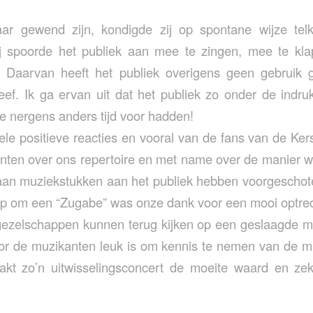
ar gewend zijn, kondigde zij op spontane wijze tel
 spoorde het publiek aan mee te zingen, mee te kla
 Daarvan heeft het publiek overigens geen gebruik
eef. Ik ga ervan uit dat het publiek zo onder de indr
ze nergens anders tijd voor hadden!
vele positieve reacties en vooral van de fans van de Ke
ten over ons repertoire en met name over de manier w
aan muziekstukken aan het publiek hebben voorgeschot
ep om een “Zugabe” was onze dank voor een mooi optre
ezelschappen kunnen terug kijken op een geslaagde mi
r de muzikanten leuk is om kennis te nemen van de mu
akt zo’n uitwisselingsconcert de moeite waard en zek