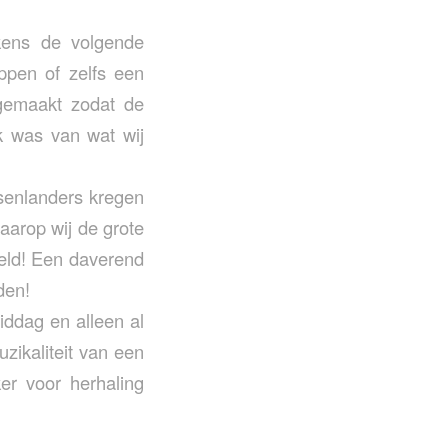
kens de volgende
ppen of zelfs een
 gemaakt zodat de
uk was van wat wij
rsenlanders kregen
aarop wij de grote
eld! Een daverend
den!
ddag en alleen al
zikaliteit van een
er voor herhaling