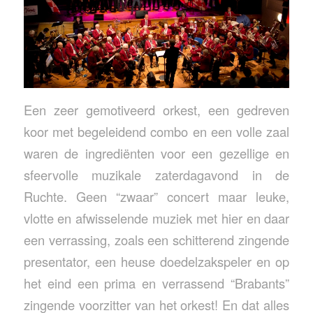
Een zeer gemotiveerd orkest, een gedreven
koor met begeleidend combo en een volle zaal
waren de ingrediënten voor een gezellige en
sfeervolle muzikale zaterdagavond in de
Ruchte. Geen “zwaar” concert maar leuke,
vlotte en afwisselende muziek met hier en daar
een verrassing, zoals een schitterend zingende
presentator, een heuse doedelzakspeler en op
het eind een prima en verrassend “Brabants”
zingende voorzitter van het orkest! En dat alles