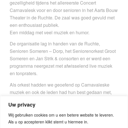
gezelligheid tijdens het allereerste Concert
Carnavalesk voor en door senioren in het Aarts Bouw
Theater in de Ruchte. De zaal was goed gevuld met
een enthousiast publiek.
Een middag met veel muziek en humor.
De organisatie lag in handen van de Ruchte,
Senioren Someren – Dorp, het Seniorenorkest Groot
Someren en Jan Strik & consorten en er werd een
programma neergezet met afwisselend live muziek
en tonpraters.
Als orkest hadden we geoefend op Carnavaleske
muziek en ook de leden had hun best gedaan met,
soms onherkenbare, verkleedpartijen.
Uw privacy
Foto’s vind je bij
Siris
We kunnen stellen dat Het Concert Carnavalesk een
Wij gebruiken cookies om u een betere website te leveren.
hartverwarmend gevoel heeft achtergelaten bij het
Als u op accepteren klikt stemt u hiermee in.