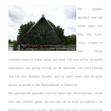
We hadden
absoluut niet het
beste weer; het
was niet koud,
soms scheen er
een flauw
zonnetje maar er stond nogal wat wind. Dat kon echter de echte
liefhebbers van goede muziek en de ‘diehards’ van onze fanclub
niet van hun stoeltjes houden, dus zij zaten weer voor de grote
glazen piramide in het Warandapark in Helmond.
We openden dit optreden voor het eerst met “Arromanches” en de
toon was meteen gezet: de kou was uit de lucht en iedereen zat
opgewarmd op zijn stoeltje. Tel daarbij nog even op de bruisende