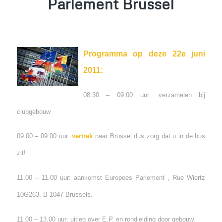
Parlement Brussel
Programma op deze 22e juni
2011:
08.30 – 09.00 uur: verzamelen bij
clubgebouw
09.00 – 09.00 uur:
vertrek
naar Brussel dus zorg dat u in de bus
zit!
11.00 – 11.00 uur: aankomst Europees Parlement , Rue Wiertz
10G263, B-1047 Brussels.
11.00 – 13.00 uur: uitleg over E.P. en rondleiding door gebouw.