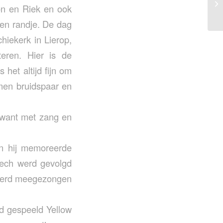
He
on en Riek en ook
den randje. De dag
hiekerk in Lierop,
teren. Hier is de
 het altijd fijn om
omen bruidspaar en
, want met zang en
en hij memoreerde
peech werd gevolgd
t werd meegezongen
nd gespeeld Yellow