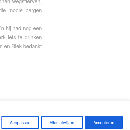
onen wegstierven,
 die mooie bergen
En hij had nog een
rk iets te drinken
on en Riek bedankt
Aanpassen
Alles afwijzen
Accepteren
Privacy Statement
Repertoire-1