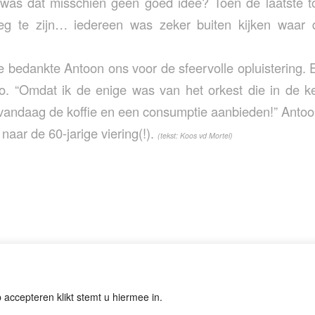
was dat misschien geen goed idee? Toen de laatste t
eg te zijn… iedereen was zeker buiten kijken waar
ie bedankte Antoon ons voor de sfeervolle opluistering. 
to. “Omdat ik de enige was van het orkest die in de ke
lie vandaag de koffie en een consumptie aanbieden!” Anto
 naar de 60-jarige viering(!).
(tekst: Koos vd Mortel)
 accepteren klikt stemt u hiermee in.