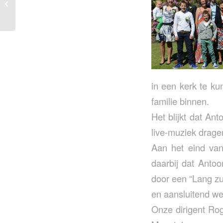
Pinksterdag…
in een kerk te ku
familie binnen.
Het blijkt dat An
live-muziek dragen
Aan het eind van
daarbij dat Antoo
door een “Lang zu
en aansluitend we
Onze dirigent Rog