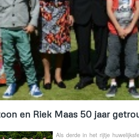
oon en Riek Maas 50 jaar getr
Als derde in het rijtje huwelijks