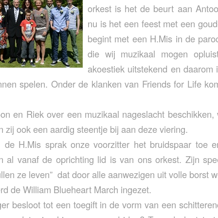
orkest is het de beurt aan Anto
nu is het een feest met een gou
begint met een H.Mis in de paroc
die wij muzikaal mogen opluis
akoestiek uitstekend en daarom is
nnen spelen. Onder de klanken van Friends for Life k
toon en Riek over een muzikaal nageslacht beschikken
 zij ook een aardig steentje bij aan deze viering.
 de H.Mis sprak onze voorzitter het bruidspaar toe 
n al vanaf de oprichting lid is van ons orkest. Zijn s
llen ze leven” dat door alle aanwezigen uit volle bors
rd de William Blueheart March ingezet.
er besloot tot een toegift in de vorm van een schittere