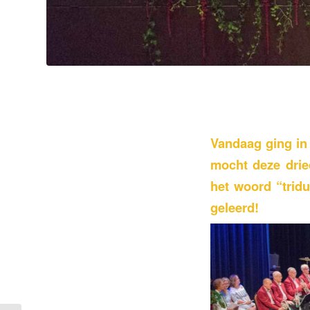
Vandaag ging in 
mocht deze drie
het woord “trid
geleerd!