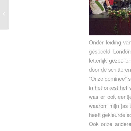
Enthousiast Sonnehove
Onder leiding va
gespeeld London
letterlijk gezet:
door de schittere
“Onze dominee” sp
in het orkest het 
was er ook eentj
waarom mijn jas 
heeft gekleurde s
Ook onze andere 