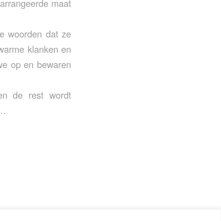
gearrangeerde maat
de woorden dat ze
 warme klanken en
 we op en bewaren
en de rest wordt
k…