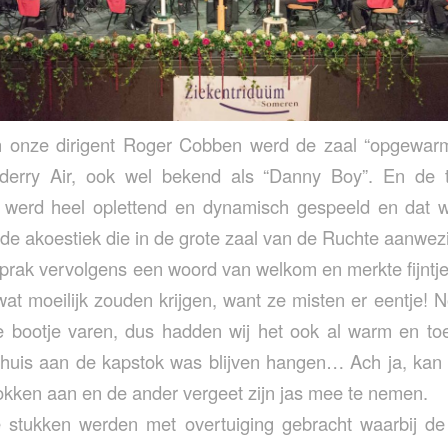
n onze dirigent Roger Cobben werd de zaal “opgewa
derry Air, ook wel bekend als “Danny Boy”. En de
 er werd heel oplettend en dynamisch gespeeld en dat
nde akoestiek die in de grote zaal van de Ruchte aanwezi
rak vervolgens een woord van welkom en merkte fijntjes
wat moeilijk zouden krijgen, want ze misten er eentje! N
e bootje varen, dus hadden wij het ook al warm en to
thuis aan de kapstok was blijven hangen… Ach ja, kan
okken aan en de ander vergeet zijn jas mee te nemen.
stukken werden met overtuiging gebracht waarbij de k