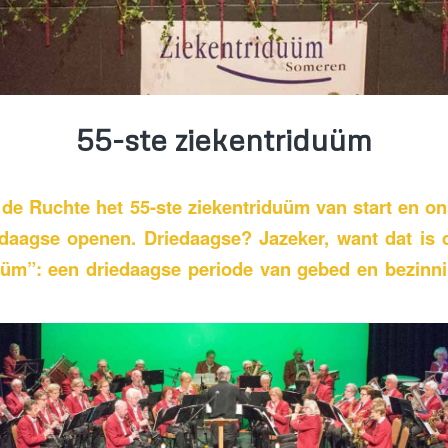
55-ste ziekentriduüm
de Ruchte het 55-ste ziekentriduüm van start en o
daagse openen. Driedaagse? Jazeker, want dat is 
uüm”: een driedaagse periode van gebed en bezinni