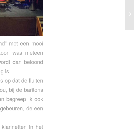
rmd” met een mooi
 toon was meteen
 wordt dan beloond
g is.
 op dat de fluiten
ou, bij de baritons
en begreep ik ook
 gebeuren, de een
larinetten in het