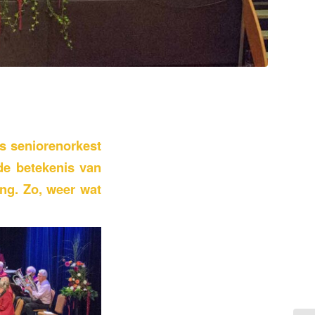
ns seniorenorkest
de betekenis van
ng. Zo, weer wat